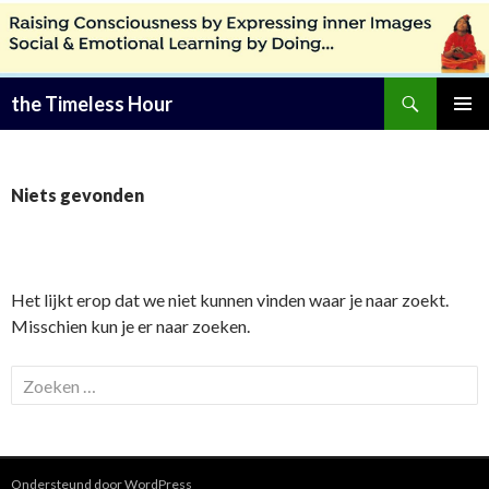
Zoeken
the Timeless Hour
SPRING
PRIMAI
NAAR
MENU
INHOUD
Niets gevonden
Het lijkt erop dat we niet kunnen vinden waar je naar zoekt.
Misschien kun je er naar zoeken.
Z
o
e
k
e
Ondersteund door WordPress